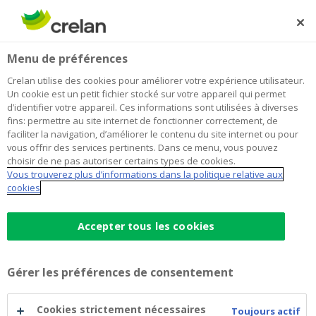
Skip
to
Rechercher
Me
Se
main
connecter
Menu de préférences
content
Crelan utilise des cookies pour améliorer votre expérience utilisateur.
Un cookie est un petit fichier stocké sur votre appareil qui permet
d’identifier votre appareil. Ces informations sont utilisées à diverses
fins: permettre au site internet de fonctionner correctement, de
faciliter la navigation, d’améliorer le contenu du site internet ou pour
vous offrir des services pertinents. Dans ce menu, vous pouvez
choisir de ne pas autoriser certains types de cookies.
Vous trouverez plus d’informations dans la politique relative aux
cookies
Crelan — Une banque tournée
vers l’avenir, avec des racines
Accepter tous les cookies
solides
Gérer les préférences de consentement
Crelan est aujourd’hui une banque coopérative belge
solide, résolument orientée vers ses clients et avec un
Cookies strictement nécessaires
Toujours actif