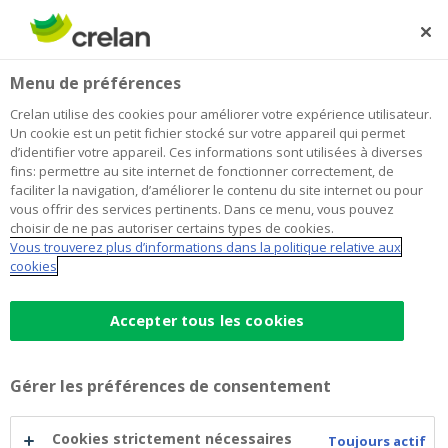
Skip
to
Rechercher
Me
Se
main
connecter
Home
Ecett: Apprendre par le voyage dans les métiers de
À propos de Crelan
Menu de préférences
content
l’humain
Ecett: Apprendre par le voyage dans
Crelan utilise des cookies pour améliorer votre expérience utilisateur.
Un cookie est un petit fichier stocké sur votre appareil qui permet
les métiers de l’humain
d’identifier votre appareil. Ces informations sont utilisées à diverses
fins: permettre au site internet de fonctionner correctement, de
faciliter la navigation, d’améliorer le contenu du site internet ou pour
vous offrir des services pertinents. Dans ce menu, vous pouvez
choisir de ne pas autoriser certains types de cookies.
Vous trouverez plus d’informations dans la politique relative aux
cookies
Accepter tous les cookies
Gérer les préférences de consentement
Cookies strictement nécessaires
Toujours actif