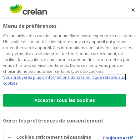
Skip
to
Rechercher
Me
Se
main
connecter
Home
École du dehors
À propos de Crelan
Menu de préférences
content
École du dehors
Crelan utilise des cookies pour améliorer votre expérience utilisateur.
Un cookie est un petit fichier stocké sur votre appareil qui permet
d’identifier votre appareil. Ces informations sont utilisées à diverses
fins: permettre au site internet de fonctionner correctement, de
faciliter la navigation, d’améliorer le contenu du site internet ou pour
vous offrir des services pertinents. Dans ce menu, vous pouvez
choisir de ne pas autoriser certains types de cookies.
Vous trouverez plus d’informations dans la politique relative aux
cookies
Accepter tous les cookies
Gérer les préférences de consentement
Cookies strictement nécessaires
Toujours actif