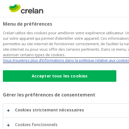
Skip
to
Rechercher
Me
Se
main
connecter
Home
La fermière, unique en son genre
À propos de Crelan
Menu de préférences
content
La fermière, unique en son genre
Crelan utilise des cookies pour améliorer votre expérience utilisateur. Un
sur votre appareil qui permet d’identifier votre appareil. Ces informations
permettre au site internet de fonctionner correctement, de faciliter la na
site internet ou pour vous offrir des services pertinents. Dans ce menu,
autoriser certains types de cookies.
Vous trouverez plus d’informations dans la politique relative aux cookie
Accepter tous les cookies
Gérer les préférences de consentement
Cookies strictement nécessaires
Cookies fonctionnels