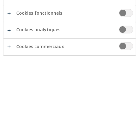
Cookies fonctionnels
Cookies analytiques
Cookies commerciaux
On accorde souvent trop peu d'attention au bien-être
des personnes âgées ou dépendantes lorsqu’elles sont
à domicile. En raison de ressources limitées, d'une
chaise ou d'un lavabo inadaptés, d'un manque de
temps pour les soins à domicile ou d'une surcharge de
travail pour l'aidant proche, il n'est pas toujours
possible d’apporter toute l’attention et les soins
nécessaires aux personnes qui en ont besoin.
Les soins de confort sont synonymes de plaisir : un
bain ou une douche prolongés, un soin des cheveux ou