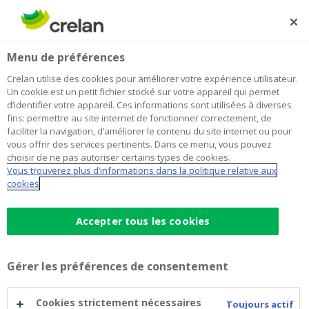
Skip
to
Rechercher
Me
Se
main
connecter
Home
Soins de confort pour les personnes dépendantes dans
À propos de Crelan
Menu de préférences
content
la région de Vilvoorde
Soins de confort pour les personnes
Crelan utilise des cookies pour améliorer votre expérience utilisateur.
Un cookie est un petit fichier stocké sur votre appareil qui permet
dépendantes dans la région de
d’identifier votre appareil. Ces informations sont utilisées à diverses
fins: permettre au site internet de fonctionner correctement, de
Vilvoorde
faciliter la navigation, d’améliorer le contenu du site internet ou pour
vous offrir des services pertinents. Dans ce menu, vous pouvez
choisir de ne pas autoriser certains types de cookies.
Vous trouverez plus d’informations dans la politique relative aux
La prise en charge des personnes nécessitant des
cookies
soins à domicile a ses limites. Le centre d'accueil de
jour Ferm Thuiszorg souhaite offrir dans la région
Accepter tous les cookies
de Vilvorde des soins qui ne sont pas réalisables à
domicile. La Crelan Foundation est heureuse d'y
apporter son soutien financier.
Gérer les préférences de consentement
Cookies strictement nécessaires
Toujours actif