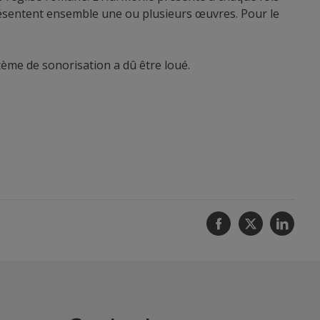
présentent ensemble une ou plusieurs œuvres. Pour le
tème de sonorisation a dû être loué.
Facebook
Twitter
Linke