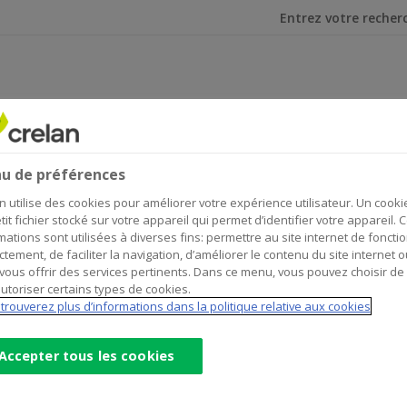
Je cherche
r le concert de Noël de l’Harmonie Royale Steeds Beter
pour le concert de Noël de l’H
u de préférences
n utilise des cookies pour améliorer votre expérience utilisateur. Un cooki
tit fichier stocké sur votre appareil qui permet d’identifier votre appareil. 
mations sont utilisées à diverses fins: permettre au site internet de foncti
ctement, de faciliter la navigation, d’améliorer le contenu du site internet o
vous offrir des services pertinents. Dans ce menu, vous pouvez choisir de
armonie Royale Steeds Beter à St.-Baafs-Vijve, la Crelan Fou
utoriser certains types de cookies.
trouverez plus d’informations dans la politique relative aux cookies
Accepter tous les cookies