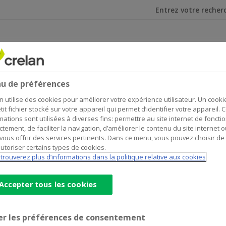
Je cherche
’orientation 100 % nanas et 100 % durable !
u de préférences
se d’orientation 100 % nanas et
n utilise des cookies pour améliorer votre expérience utilisateur. Un cooki
tit fichier stocké sur votre appareil qui permet d’identifier votre appareil. 
mations sont utilisées à diverses fins: permettre au site internet de foncti
ctement, de faciliter la navigation, d’améliorer le contenu du site internet o
vous offrir des services pertinents. Dans ce menu, vous pouvez choisir de
utoriser certains types de cookies.
ovembre 2022 à la deuxième édition du Trek'in gazelles
trouverez plus d’informations dans la politique relative aux cookies
Accepter tous les cookies
er les préférences de consentement