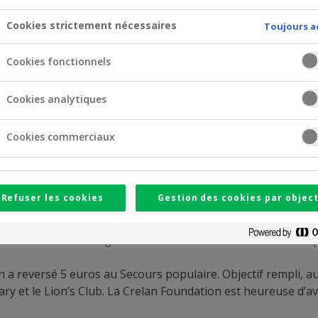
Cookies strictement nécessaires
Toujours a
Cookies fonctionnels
Cookies analytiques
Cookies commerciaux
Refuser les cookies
Gestion des cookies par object
au Trek'in gazelles dont c’était la deuxième édition. Il s’a
cain et le respect de l'environnement : pas de déchets dans 
procède au ramassage et à l’incinération des déchets sur le 
 a reversé 5 euros au Secours populaire. Objectif rempli, au
ary et le Lion’s Club. La Crelan Foundation est heureuse d’a