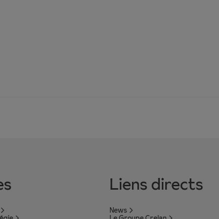
es
Liens directs
News
tégie
Le Groupe Crelan