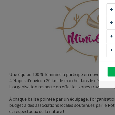
Une équipe 100 % féminine a participé en novembre 2022 
4 étapes d'environ 20 km de marche dans le désert maro
L’organisation respecte en effet les zones traversées, 
À chaque balise pointée par un équipage, l'organisation
budget à des associations locales soutenues par le Rot
et respectueux de la nature !