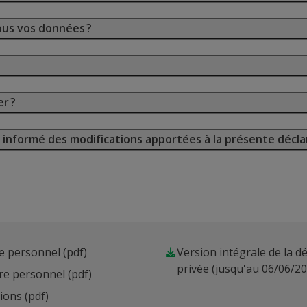
us vos données ?
r ?
 informé des modifications apportées à la présente décla
re personnel
(pdf)
Version intégrale de la dé
privée (jusqu'au 06/06/2
ère personnel
(pdf)
sions
(pdf)