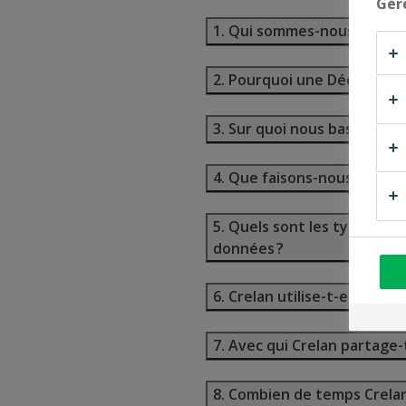
Gér
1. Qui sommes-nous ?
2. Pourquoi une Déclaration
3. Sur quoi nous basons-no
4. Que faisons-nous de vos
5. Quels sont les types de 
données ?
6. Crelan utilise-t-elle la p
7. Avec qui Crelan partage-
8. Combien de temps Crelan