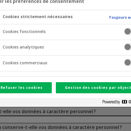
er les préférences de consentement
Cookies strictement nécessaires
Toujours a
 en matière de protection de la vie privée ?
Cookies fonctionnels
us pour traiter vos données à caractère personnel ?
Cookies analytiques
 données à caractère personnel ?
Cookies commerciaux
données à caractère personnel traités par Crelan et quell
Refuser les cookies
Gestion des cookies par object
rise de décision automatisée ?
t-elle vos données à caractère personnel ?
 conserve-t-elle vos données à caractère personnel ?