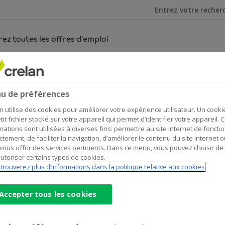
Je cherche
ez toutes les offres d'emploi
 prospects
les clients et les prospects
u de préférences
n utilise des cookies pour améliorer votre expérience utilisateur. Un cooki
tit fichier stocké sur votre appareil qui permet d’identifier votre appareil. 
mations sont utilisées à diverses fins: permettre au site internet de foncti
ctement, de faciliter la navigation, d’améliorer le contenu du site internet o
vous offrir des services pertinents. Dans ce menu, vous pouvez choisir de
utoriser certains types de cookies.
trouverez plus d’informations dans la politique relative aux cookies
Accepter tous les cookies