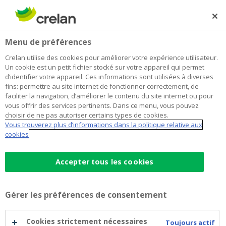
Skip
to
Rechercher
Me
Se
main
connecter
Home
Quels sont les types de données à caractère personnel
Menu de préférences
content
traités par Crelan et quelles sont les sources de
Quels sont les types de données à
Crelan utilise des cookies pour améliorer votre expérience utilisateur.
données ?
Un cookie est un petit fichier stocké sur votre appareil qui permet
caractère personnel traités par
d’identifier votre appareil. Ces informations sont utilisées à diverses
fins: permettre au site internet de fonctionner correctement, de
Crelan et quelles sont les sources de
faciliter la navigation, d’améliorer le contenu du site internet ou pour
vous offrir des services pertinents. Dans ce menu, vous pouvez
données ?
choisir de ne pas autoriser certains types de cookies.
Vous trouverez plus d’informations dans la politique relative aux
cookies
En sa qualité de responsable du traitement, Crelan
traite les données à caractère personnel énumérées ci-
Accepter tous les cookies
dessous aux fins décrites dans la section '
4. Que
faisons-nous de vos données à caractère
personnel ?
', conformément aux bases juridiques
Gérer les préférences de consentement
décrites dans la section '
3. Sur quoi nous basons-nous
pour traiter vos données à caractère personnel ?
'.
Cookies strictement nécessaires
Toujours actif