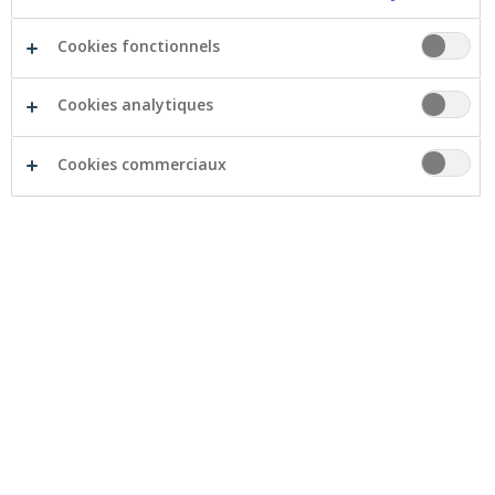
Cookies fonctionnels
Cookies analytiques
Types de données à caractère personnel
Cookies commerciaux
Sources de données
Facebook
Twitter
Li