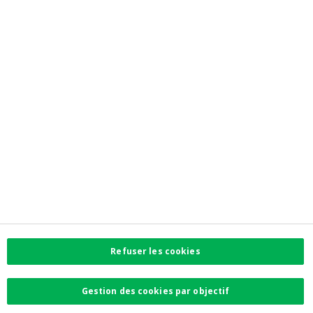
Liens directs
myCrelan
Informations réglementaires
Privacy
Accessibilité
Préférences de cookies
Informations corporate
Investor Relations
Jobs
Newsroom
Contactez-nous
Trouvez l'agence la plus proche
Contact
Refuser les cookies
Plaintes
Facebook
Gestion des cookies par objectif