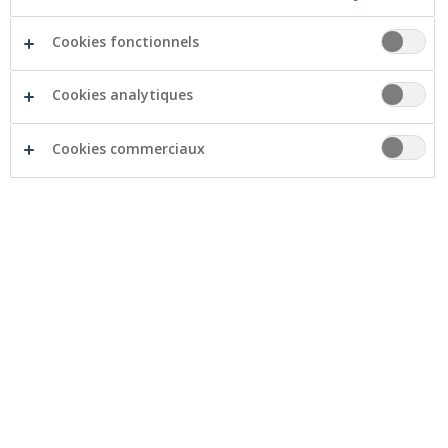
Cookies fonctionnels
Si, à tout moment, vous pensez que Crelan ne respecte
pas votre vie privée, vous pouvez déposer une plainte
auprès de Crelan via le
Services Plaintes
. Vous pouvez
Cookies analytiques
également déposer une plainte auprès de l’
Autorité
de protection des
données
', rue de la Presse 35,
Cookies commerciaux
1000 Bruxelles.
Le RGPD vous permet d’exercer les droits suivants :
Droit d’accès
Droit à l’effacement (droit à l’oubli)