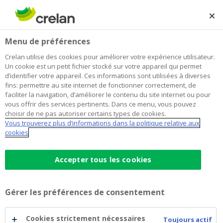
Skip
to
Rechercher
Me
Se
main
connecter
Home
Quels sont vos droits ?
Menu de préférences
content
Quels sont vos droits ?
Crelan utilise des cookies pour améliorer votre expérience utilisateur.
Un cookie est un petit fichier stocké sur votre appareil qui permet
d’identifier votre appareil. Ces informations sont utilisées à diverses
fins: permettre au site internet de fonctionner correctement, de
Pour exercer vos droits, il vous suffit de nous contacter
faciliter la navigation, d’améliorer le contenu du site internet ou pour
par mail à l’adresse
privacy@crelan.be
, en précisant
vous offrir des services pertinents. Dans ce menu, vous pouvez
le droit que vous souhaitez exercer. Veuillez
choisir de ne pas autoriser certains types de cookies.
Vous trouverez plus d’informations dans la politique relative aux
accompagner chaque demande d’une copie du recto de
cookies
votre carte d’identité, afin que nous puissions vérifier
votre identité. Si votre numéro de registre national
Accepter tous les cookies
figure au recto de votre carte d’identité, veuillez le
rendre illisible pour des raisons de sécurité. Vous
pouvez également envoyer votre demande d’exercice
Gérer les préférences de consentement
de vos droits par courrier à Crelan, boulevard Sylvain
Dupuis, 251, 1070 Bruxelles, à l’attention du « Data
Cookies strictement nécessaires
Toujours actif
Protection and Privacy Office ».