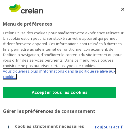
Skip
to
Rechercher
Me
Se
main
connecter
Home
Blog
Maison de rêve ou prix de rêve : comment déterminer la
Habitation
Menu de préférences
content
valeur d’un logement ?
Crelan utilise des cookies pour améliorer votre expérience utilisateur.
Maison de rêve ou prix de rêve :
Un cookie est un petit fichier stocké sur votre appareil qui permet
d’identifier votre appareil. Ces informations sont utilisées à diverses
comment déterminer la valeur d’un
fins: permettre au site internet de fonctionner correctement, de
faciliter la navigation, d’améliorer le contenu du site internet ou pour
logement ?
vous offrir des services pertinents. Dans ce menu, vous pouvez
choisir de ne pas autoriser certains types de cookies.
Vous trouverez plus d’informations dans la politique relative aux
cookies
20 novembre 2024
3 minutes de temps de lecture
Accepter tous les cookies
Que vous souhaitiez acheter ou vendre un
logement ou que vous soyez simplement en
phase de recherche, vous vous êtes
Gérer les préférences de consentement
probablement déjà demandé comment était
Cookies strictement nécessaires
déterminée la valeur d'un bien immobilier. Il
Toujours actif