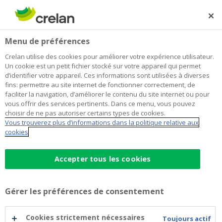
Skip
to
Rechercher
Me
Se
main
connecter
Menu de préférences
content
Crelan utilise des cookies pour améliorer votre expérience utilisateur.
Un cookie est un petit fichier stocké sur votre appareil qui permet
d’identifier votre appareil. Ces informations sont utilisées à diverses
fins: permettre au site internet de fonctionner correctement, de
faciliter la navigation, d’améliorer le contenu du site internet ou pour
vous offrir des services pertinents. Dans ce menu, vous pouvez
choisir de ne pas autoriser certains types de cookies.
Vous trouverez plus d’informations dans la politique relative aux
Prêt hypothécaire
cookies
Prêt
Accepter tous les cookies
Vérification de la faisabilité financière de votre
projet
hypothécaire
Simulation en ligne
Gérer les préférences de consentement
Possibilité de rembourser sur 30 ans pour des
projets durables
Cookies strictement nécessaires
Toujours actif