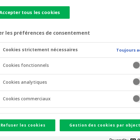
zon de placements? Quel niveau de risque êtes-vous prêt à pr
Accepter tous les cookies
si, votre agent est en mesure d'élaborer une stratégie de p
er les préférences de consentement
us essayons d’être le plus transparent possible en vous te
ces en la matière.
Cookies strictement nécessaires
Toujours a
Cookies fonctionnels
19)
Cookies analytiques
an recevront pour la première fois l’aperçu annuel des coûts
Cookies commerciaux
ue vous avez réellement payés pour l'achat et la gestion de
vent pas sur vos extraits. Ainsi, par exemple, les frais de d
c pas débités d'un compte. En résumé, tous les frais et taxe
Refuser les cookies
Gestion des cookies par object
document.