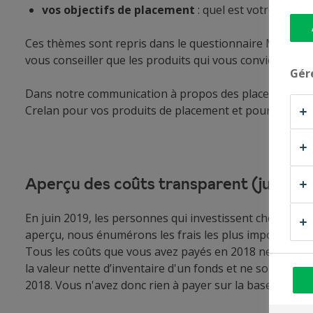
vos objectifs de placement
: quel est votre hori
Ces thèmes sont repris dans le questionnaire MiFID. Ain
vous conseiller que les produits qui vous conviennent.
Gér
Dans notre communication à propos des placements, no
Crelan pour vos produits de placement et pour les servi
Aperçu des coûts transparent (juin 20
En juin 2019, les personnes qui investissent chez Crel
aperçu, nous énumérons les frais les plus importants q
Tous les coûts que vous avez payés en 2018 ne se retrou
la valeur nette d’inventaire d'un fonds et ne sont don
2018. Vous n'avez donc rien à payer sur la base de ce 