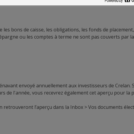
les bons de caisse, les obligations, les fonds de placement,
'épargne ou les comptes à terme ne sont pas couverts par l
navant envoyé annuellement aux investisseurs de Crelan. Si
s de l'année, vous recevrez également cet aperçu pour la pé
 retrouveront l’aperçu dans la Inbox > Vos documents élec