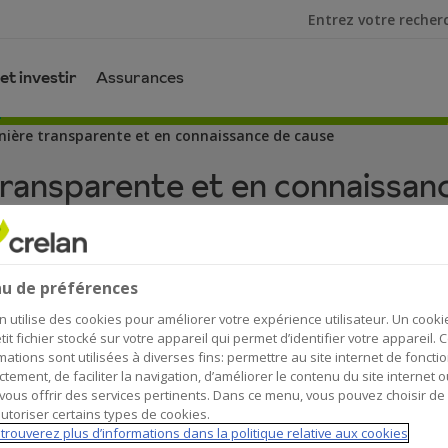
Je cherche
et investir
Assurances
anière transparente et en connaissance de cause
 transparente et en connaissan
u de préférences
investisseurs ont été développées dans le cadre de la direct
n utilise des cookies pour améliorer votre expérience utilisateur. Un cooki
nts que nous proposons soient adaptés aux besoins de no
tit fichier stocké sur votre appareil qui permet d’identifier votre appareil. 
mations sont utilisées à diverses fins: permettre au site internet de foncti
ctement, de faciliter la navigation, d’améliorer le contenu du site internet o
vous offrir des services pertinents. Dans ce menu, vous pouvez choisir de
ère de placements
: connaissez-vous les risques liés aux di
utoriser certains types de cookies.
épargner et investir?
trouverez plus d’informations dans la politique relative aux cookies