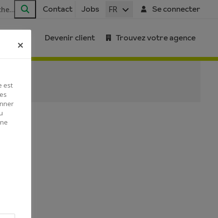
FR
Contact
Jobs
Se connecter
Rechercher
Devenir client
Trouvez votre agence
e est
Ces
onner
u
 ne