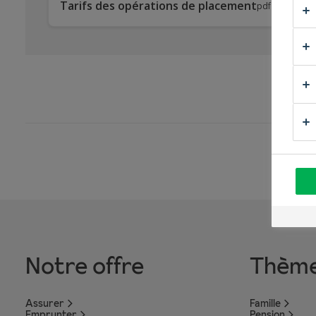
Tél
Tarifs des opérations de placement
pdf
Notre offre
Thèm
Assurer
Famille
Emprunter
Pension