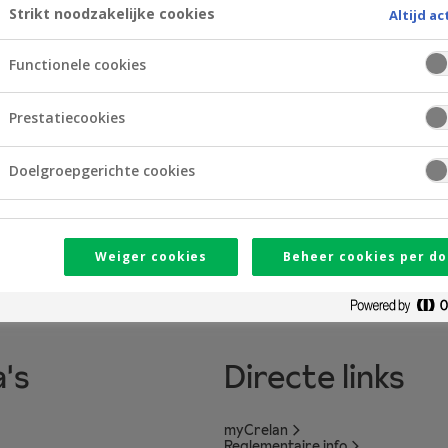
load het bestand
Strikt noodzakelijke cookies
Altijd ac
Functionele cookies
Prestatiecookies
Doelgroepgerichte cookies
Weiger cookies
Beheer cookies per do
's
Directe links
myCrelan
Reglementaire info