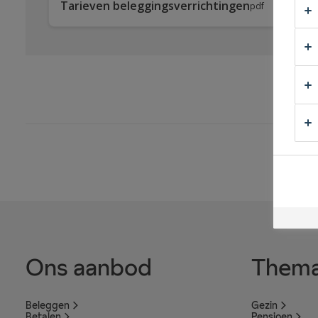
Down
Tarieven beleggingsverrichtingen
pdf
Ons aanbod
Thema
Beleggen
Gezin
Betalen
Pensioen