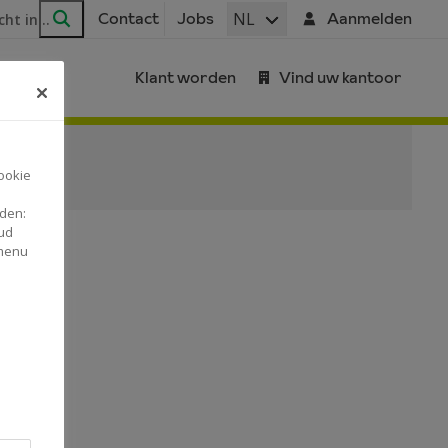
ar
NL
Contact
Jobs
Aanmelden
Zoeken
Klant worden
Vind uw kantoor
ookie
nden:
ud
 menu