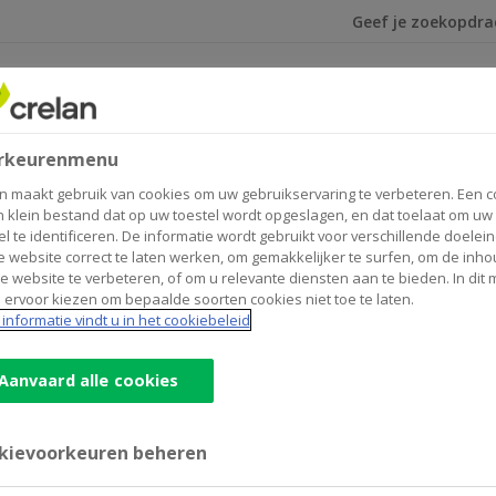
Ik ben op zoek na
leggen
Verzekeren
sverrichtingen
rkeurenmenu
n maakt gebruik van cookies om uw gebruikservaring te verbeteren. Een c
tingen
n klein bestand dat op uw toestel wordt opgeslagen, en dat toelaat om uw
el te identificeren. De informatie wordt gebruikt voor verschillende doelei
 website correct te laten werken, om gemakkelijker te surfen, om de inho
e website te verbeteren, of om u relevante diensten aan te bieden. In dit
 ervoor kiezen om bepaalde soorten cookies niet toe te laten.
informatie vindt u in het cookiebeleid
et de beleggingsverrichtingen.
Aanvaard alle cookies
kievoorkeuren beheren