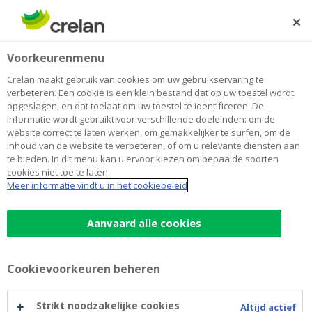
Skip
to
Zoeken
Me
Aanmelden
main
Home
Bevordering van inclusie via digitale hulpmiddelen
Over Crelan
Voorkeurenmenu
content
Bevordering van inclusie via digitale
Crelan maakt gebruik van cookies om uw gebruikservaring te
verbeteren. Een cookie is een klein bestand dat op uw toestel wordt
hulpmiddelen
opgeslagen, en dat toelaat om uw toestel te identificeren. De
informatie wordt gebruikt voor verschillende doeleinden: om de
website correct te laten werken, om gemakkelijker te surfen, om de
inhoud van de website te verbeteren, of om u relevante diensten aan
te bieden. In dit menu kan u ervoor kiezen om bepaalde soorten
cookies niet toe te laten.
Meer informatie vindt u in het cookiebeleid
Aanvaard alle cookies
Cookievoorkeuren beheren
Strikt noodzakelijke cookies
Altijd actief