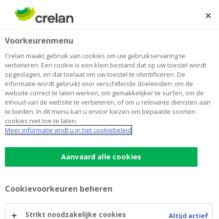
Skip
to
Zoeken
Me
Aanmelden
main
Home
Tarieflijst
Voorkeurenmenu
content
Tarieflijst
Crelan maakt gebruik van cookies om uw gebruikservaring te
verbeteren. Een cookie is een klein bestand dat op uw toestel wordt
opgeslagen, en dat toelaat om uw toestel te identificeren. De
informatie wordt gebruikt voor verschillende doeleinden: om de
Bent u op zoek naar het tarief van een product of
website correct te laten werken, om gemakkelijker te surfen, om de
dienst? Dan kunt u hier de meest recente tarievenfiche
inhoud van de website te verbeteren, of om u relevante diensten aan
downloaden.
te bieden. In dit menu kan u ervoor kiezen om bepaalde soorten
cookies niet toe te laten.
Meer informatie vindt u in het cookiebeleid
Tarieven voor privépersonen
(pdf)
Aanvaard alle cookies
Tarieven voor professionelen
(pdf)
Tarieven voor vrije beroepen
(pdf)
Cookievoorkeuren beheren
Tarieven woonkredieten
(pdf)
Tarieven internationale betalingen
(pdf)
Strikt noodzakelijke cookies
Altijd actief