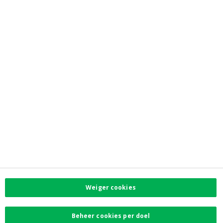
Investor Relations
Jobs
Newsroom
Contacteer ons
Vind uw dichtstbijzijnde kantoor
Contact
Klachten
Facebook
Instagram
LinkedIn
Twitter
Weiger cookies
Card Stop 078 170
170
Beheer cookies per doel