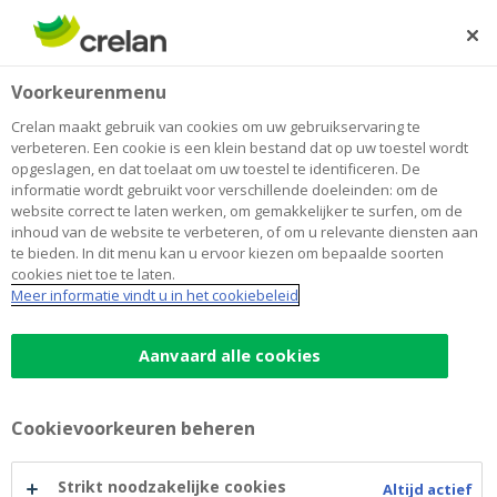
Skip
to
Zoeken
Me
Aanmelden
main
Home
BXL Composé
Over Crelan
Voorkeurenmenu
content
BXL Composé
Crelan maakt gebruik van cookies om uw gebruikservaring te
verbeteren. Een cookie is een klein bestand dat op uw toestel wordt
opgeslagen, en dat toelaat om uw toestel te identificeren. De
informatie wordt gebruikt voor verschillende doeleinden: om de
website correct te laten werken, om gemakkelijker te surfen, om de
inhoud van de website te verbeteren, of om u relevante diensten aan
te bieden. In dit menu kan u ervoor kiezen om bepaalde soorten
cookies niet toe te laten.
Meer informatie vindt u in het cookiebeleid
Aanvaard alle cookies
Cookievoorkeuren beheren
Strikt noodzakelijke cookies
Altijd actief