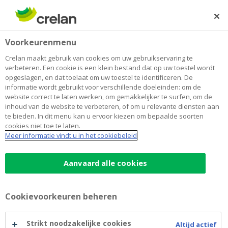
Skip
to
Zoeken
Me
Aanmelden
main
Home
De Warmste Wandeling
Over Crelan
Voorkeurenmenu
content
De Warmste Wandeling
Crelan maakt gebruik van cookies om uw gebruikservaring te
verbeteren. Een cookie is een klein bestand dat op uw toestel wordt
opgeslagen, en dat toelaat om uw toestel te identificeren. De
informatie wordt gebruikt voor verschillende doeleinden: om de
website correct te laten werken, om gemakkelijker te surfen, om de
inhoud van de website te verbeteren, of om u relevante diensten aan
te bieden. In dit menu kan u ervoor kiezen om bepaalde soorten
cookies niet toe te laten.
Meer informatie vindt u in het cookiebeleid
Aanvaard alle cookies
Cookievoorkeuren beheren
Strikt noodzakelijke cookies
Altijd actief