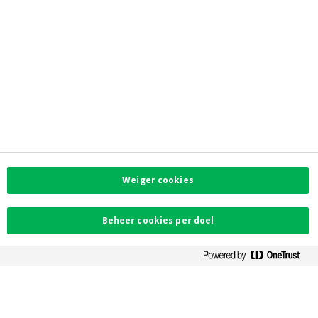
News
De Groep Crelan
Coöperatieve bank
Jobs
Privacy
Toegankelijkheid
Investor Relations
Contacteer ons
Contact
Weiger cookies
Facebook
Instagram
Beheer cookies per doel
LinkedIn
Twitter
Card Stop 078 170
170