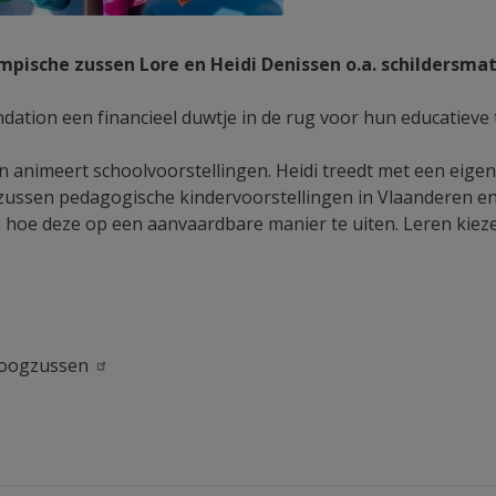
mpische zussen Lore en Heidi Denissen o.a. schildersma
tion een financieel duwtje in de rug voor hun educatieve 
 en animeert schoolvoorstellingen. Heidi treedt met een ei
sen pedagogische kindervoorstellingen in Vlaanderen en N
oe deze op een aanvaardbare manier te uiten. Leren kiezen 
oogzussen