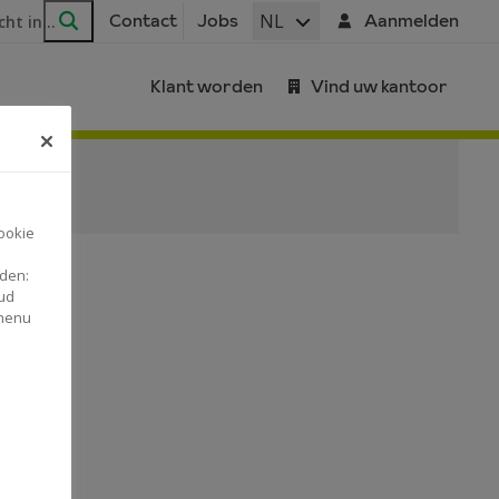
ar
NL
Contact
Jobs
Aanmelden
Zoeken
Klant worden
Vind uw kantoor
ookie
nden:
ud
 menu