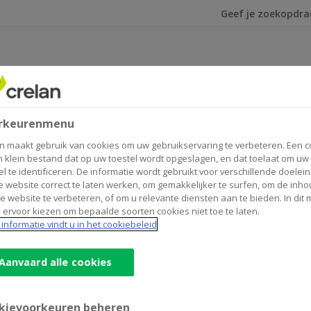
Ik ben op zoek na
t kleurengevoelens
n- project kleurengevoelens
rkeurenmenu
n maakt gebruik van cookies om uw gebruikservaring te verbeteren. Een c
n klein bestand dat op uw toestel wordt opgeslagen, en dat toelaat om uw
el te identificeren. De informatie wordt gebruikt voor verschillende doelei
 website correct te laten werken, om gemakkelijker te surfen, om de inho
e website te verbeteren, of om u relevante diensten aan te bieden. In dit
 ervoor kiezen om bepaalde soorten cookies niet toe te laten.
informatie vindt u in het cookiebeleid
Aanvaard alle cookies
kievoorkeuren beheren