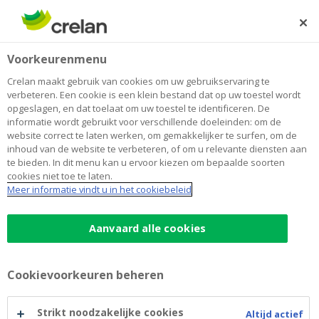
Skip
to
Zoeken
Me
Aanmelden
main
Home
Fanfare Vrije Kunstkring Brakel
Over Crelan
Voorkeurenmenu
content
Fanfare Vrije Kunstkring Brakel
Crelan maakt gebruik van cookies om uw gebruikservaring te
verbeteren. Een cookie is een klein bestand dat op uw toestel wordt
opgeslagen, en dat toelaat om uw toestel te identificeren. De
informatie wordt gebruikt voor verschillende doeleinden: om de
website correct te laten werken, om gemakkelijker te surfen, om de
inhoud van de website te verbeteren, of om u relevante diensten aan
te bieden. In dit menu kan u ervoor kiezen om bepaalde soorten
cookies niet toe te laten.
Meer informatie vindt u in het cookiebeleid
Aanvaard alle cookies
Cookievoorkeuren beheren
Omdat muzikale opvoeding belangrijk is voor
jongeren krijgt een fanfare uit Brakel
Strikt noodzakelijke cookies
Altijd actief