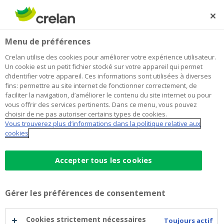
Skip
to
Rechercher
Me
Se
main
connecter
Home
Fanfare Vrije Kunstkring Brakel
À propos de Crelan
Menu de préférences
content
Fanfare Vrije Kunstkring Brakel
Crelan utilise des cookies pour améliorer votre expérience utilisateur.
Un cookie est un petit fichier stocké sur votre appareil qui permet
d’identifier votre appareil. Ces informations sont utilisées à diverses
fins: permettre au site internet de fonctionner correctement, de
faciliter la navigation, d’améliorer le contenu du site internet ou pour
vous offrir des services pertinents. Dans ce menu, vous pouvez
choisir de ne pas autoriser certains types de cookies.
Vous trouverez plus d’informations dans la politique relative aux
cookies
Accepter tous les cookies
Gérer les préférences de consentement
Parce que l’éduction musicale est importante pour
les jeunes, la fanfare Vrije Kunstkring Brakel reçoit
Cookies strictement nécessaires
Toujours actif