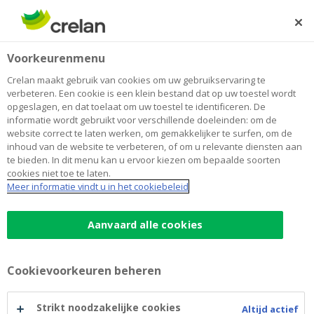
Skip
to
Zoeken
Me
Aanmelden
main
Home
Festival du Jeu Nature
Over Crelan
Voorkeurenmenu
content
Festival du Jeu Nature
Crelan maakt gebruik van cookies om uw gebruikservaring te
verbeteren. Een cookie is een klein bestand dat op uw toestel wordt
opgeslagen, en dat toelaat om uw toestel te identificeren. De
informatie wordt gebruikt voor verschillende doeleinden: om de
Crelan Foundation steunde het project Festival du
website correct te laten werken, om gemakkelijker te surfen, om de
Jeu Nature. Met dat bedrag kon de vzw Jeunes et
inhoud van de website te verbeteren, of om u relevante diensten aan
Nature (Jongeren en Natuur) voor zijn veertigjarig
te bieden. In dit menu kan u ervoor kiezen om bepaalde soorten
cookies niet toe te laten.
bestaan een verantwoord en educatief festival
Meer informatie vindt u in het cookiebeleid
organiseren.
Aanvaard alle cookies
Cookievoorkeuren beheren
Strikt noodzakelijke cookies
Altijd actief