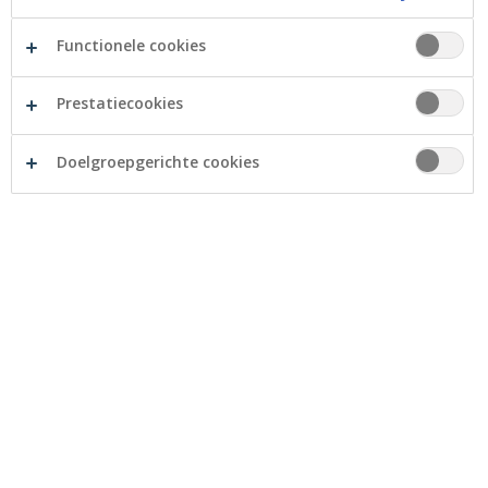
Functionele cookies
Prestatiecookies
Vzw De Kompanie uit Mortsel (Antwerpen) koopt
Doelgroepgerichte cookies
een riksja-fiets, mede dankzij Crelan Foundation.
Vzw De Kompanie is een creatieve dagbesteding voor
een twintigtal jongvolwassenen met een beperking.
Elke weekdag krijgen ze activiteiten aangeboden, van
knutselen tot daguitstapjes. Voor mensen met een
visuele of motorische beperking ligt zelfstandig op
stap gaan echter moeilijk, zelfs met een driewielerfiets,
tandem of scooter. De vzw droomt van een riksja-fiets
waarbij één begeleider twee mindervalide jongeren kan
meenemen op uitstap.