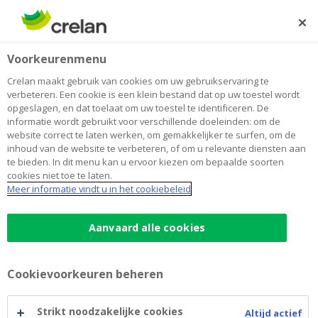
Skip
to
Zoeken
Me
Aanmelden
main
Home
Fietsen voor iedereen
Over Crelan
Voorkeurenmenu
content
Fietsen voor iedereen
Crelan maakt gebruik van cookies om uw gebruikservaring te
verbeteren. Een cookie is een klein bestand dat op uw toestel wordt
opgeslagen, en dat toelaat om uw toestel te identificeren. De
informatie wordt gebruikt voor verschillende doeleinden: om de
website correct te laten werken, om gemakkelijker te surfen, om de
inhoud van de website te verbeteren, of om u relevante diensten aan
te bieden. In dit menu kan u ervoor kiezen om bepaalde soorten
cookies niet toe te laten.
Meer informatie vindt u in het cookiebeleid
Aanvaard alle cookies
Cookievoorkeuren beheren
Strikt noodzakelijke cookies
Altijd actief