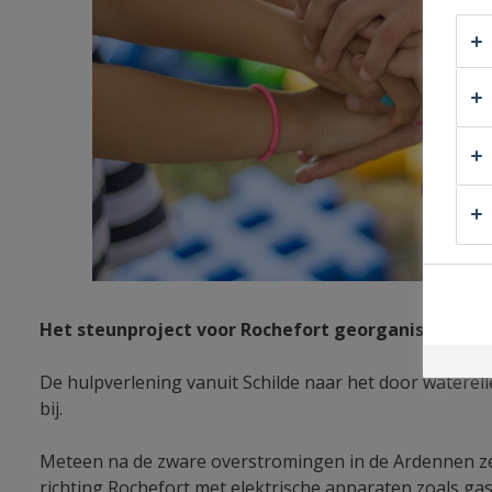
Het steunproject voor Rochefort georganiseerd do
De hulpverlening vanuit Schilde naar het door waterel
bij.
Meteen na de zware overstromingen in de Ardennen zet
richting Rochefort met elektrische apparaten zoals g