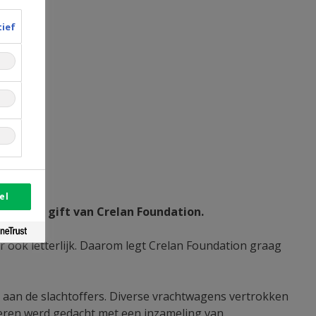
tief
el
gt een gift van Crelan Foundation.
r ook letterlijk. Daarom legt Crelan Foundation graag
 aan de slachtoffers. Diverse vrachtwagens vertrokken
deren werd gedacht met een inzameling van