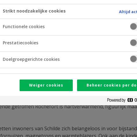
Strikt noodzakelijke cookies
Altijd ac
Functionele cookies
Prestatiecookies
Doelgroepgerichte cookies
Weiger cookies
Beheer cookies per do
or bewoners van de Antwerpse gemeente Schilde ontvan
lende getroffen Rochefort is hartverwarmend, figuurlijk maa
ten inwoners van Schilde zich belangeloos in voor bijstand
asfornuizen, magnetrons en warmteblazers. Ook aan de kin