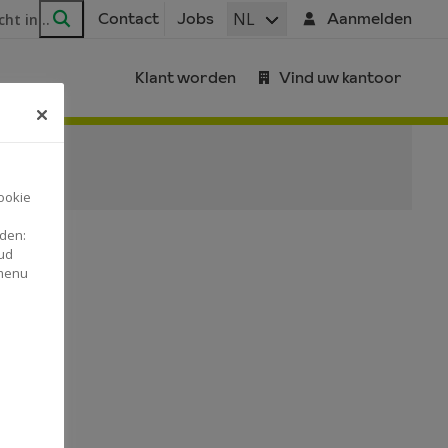
ar
NL
Contact
Jobs
Aanmelden
Zoeken
Klant worden
Vind uw kantoor
ookie
nden:
ud
 menu