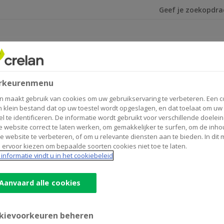
Ik ben op zoek na
rkeurenmenu
n maakt gebruik van cookies om uw gebruikservaring te verbeteren. Een c
n klein bestand dat op uw toestel wordt opgeslagen, en dat toelaat om uw
el te identificeren. De informatie wordt gebruikt voor verschillende doelei
 website correct te laten werken, om gemakkelijker te surfen, om de inho
e website te verbeteren, of om u relevante diensten aan te bieden. In dit
 ervoor kiezen om bepaalde soorten cookies niet toe te laten.
informatie vindt u in het cookiebeleid
Aanvaard alle cookies
kievoorkeuren beheren