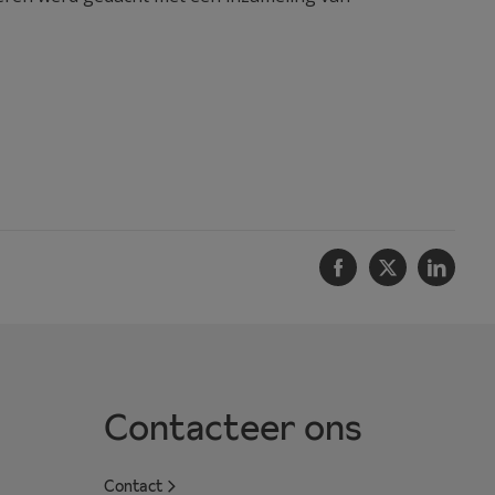
Facebook
Twitter
Linke
Contacteer ons
Contact