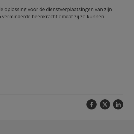
e oplossing voor de dienstverplaatsingen van zijn
en verminderde beenkracht omdat zij zo kunnen
Facebook
Twitter
Linke