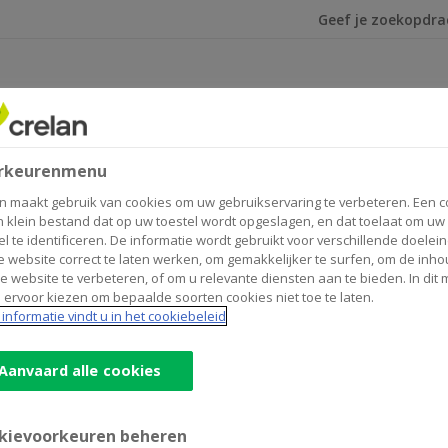
Ik ben op zoek na
rkeurenmenu
n maakt gebruik van cookies om uw gebruikservaring te verbeteren. Een c
n klein bestand dat op uw toestel wordt opgeslagen, en dat toelaat om uw
el te identificeren. De informatie wordt gebruikt voor verschillende doelei
 website correct te laten werken, om gemakkelijker te surfen, om de inho
e website te verbeteren, of om u relevante diensten aan te bieden. In dit
 ervoor kiezen om bepaalde soorten cookies niet toe te laten.
ning van werken, wonen en/of vrije tijd van volwassenen m
informatie vindt u in het cookiebeleid
Aanvaard alle cookies
kievoorkeuren beheren