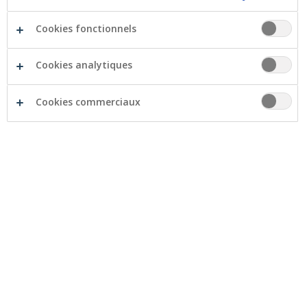
Cookies fonctionnels
Cookies analytiques
Cookies commerciaux
Dans la région de Lokeren, De Sperwer vise une
solution respectueuse de l’environnement, saine et
économique pour les déplacements professionnels de
son personnel grâce à l’achat de 2 vélos électriques.
Les vélos peuvent également être utilisés pour
promouvoir un mode de vie plus sain pour les
personnes dont la force dans les jambes est réduite,
car cela leur permet de faire du vélo sous surveillance.
La Crelan Foundation a accordé un montant à De
Sperwer pour l’achat des 2 vélos.