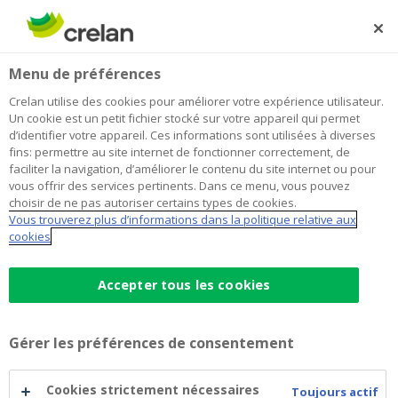
Skip
to
Rechercher
Me
Se
main
connecter
Home
Tout le monde à vélo
À propos de Crelan
Menu de préférences
content
Tout le monde à vélo
Crelan utilise des cookies pour améliorer votre expérience utilisateur.
Un cookie est un petit fichier stocké sur votre appareil qui permet
d’identifier votre appareil. Ces informations sont utilisées à diverses
fins: permettre au site internet de fonctionner correctement, de
De Sperwer encadre des adultes handicapés en
faciliter la navigation, d’améliorer le contenu du site internet ou pour
matière de travail, d’habitation et/ou de loisirs. La
vous offrir des services pertinents. Dans ce menu, vous pouvez
Crelan Foundation a financé l’achat de deux vélos
choisir de ne pas autoriser certains types de cookies.
Vous trouverez plus d’informations dans la politique relative aux
électriques.
cookies
Accepter tous les cookies
Gérer les préférences de consentement
Cookies strictement nécessaires
Toujours actif