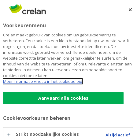
Skip
to
Zoeken
Me
Aanmelden
main
Home
Inrichting van een snoezelruimte
Over Crelan
Voorkeurenmenu
content
Inrichting van een snoezelruimte
Crelan maakt gebruik van cookies om uw gebruikservaring te
verbeteren. Een cookie is een klein bestand dat op uw toestel wordt
opgeslagen, en dat toelaat om uw toestel te identificeren. De
informatie wordt gebruikt voor verschillende doeleinden: om de
website correct te laten werken, om gemakkelijker te surfen, om de
inhoud van de website te verbeteren, of om u relevante diensten aan
te bieden. In dit menu kan u ervoor kiezen om bepaalde soorten
cookies niet toe te laten.
Meer informatie vindt u in het cookiebeleid
Aanvaard alle cookies
Cookievoorkeuren beheren
Strikt noodzakelijke cookies
Altijd actief