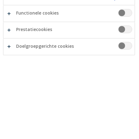
Functionele cookies
Prestatiecookies
Les Lucioles is een organisatie afkomstig uit de
Doelgroepgerichte cookies
provincie Luxemburg die ouder wordende ouders van
gehandicapte kinderen helpt. Eens die kinderen
volwassen zijn, wil de organisatie les Lucioles de
families en de gehandicapte personen toelaten om
nieuwe ervaringen te beleven binnen de maatschappij.
Daarvoor organiseert de vereniging socio-culturele of
recreatieve activiteiten voor gehandicapte personen in
een familiale sfeer.