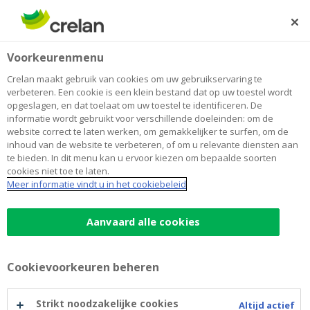
Skip
to
Zoeken
Me
Aanmelden
main
Home
Les Lucioles
Over Crelan
Voorkeurenmenu
content
Les Lucioles
Crelan maakt gebruik van cookies om uw gebruikservaring te
verbeteren. Een cookie is een klein bestand dat op uw toestel wordt
opgeslagen, en dat toelaat om uw toestel te identificeren. De
informatie wordt gebruikt voor verschillende doeleinden: om de
Het project van de vereniging Les Lucioles
website correct te laten werken, om gemakkelijker te surfen, om de
kreeg een bedrag van Crelan Foundation om
inhoud van de website te verbeteren, of om u relevante diensten aan
nieuwe activiteiten te steunen volgens de
te bieden. In dit menu kan u ervoor kiezen om bepaalde soorten
cookies niet toe te laten.
verwachtingen en wensen van personen met
Meer informatie vindt u in het cookiebeleid
een handicap.
Aanvaard alle cookies
Cookievoorkeuren beheren
Strikt noodzakelijke cookies
Altijd actief