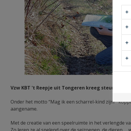
Vzw KBT 't Reepje uit Tongeren kreeg steun van Cre
Onder het motto “Mag ik een scharrel-kind zijn?” kopp
aangename.
Met de creatie van een speelruimte in het verlengde v
Zo leren ze al spelend over de seizoenen, de dieren ...