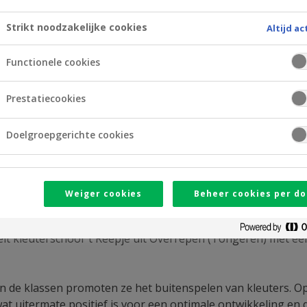
Strikt noodzakelijke cookies
Altijd ac
Functionele cookies
Prestatiecookies
Doelgroepgerichte cookies
Weiger cookies
Beheer cookies per do
lan Foundation om de kleuters buiten te laten ‘scharrel
elt kleuterschool ’t Reepje uit Overrepen (Tongeren) met e
an de klassen promoten ze het buitenspelen van kleuters. Op
. wat uitermate positief is voor een optimale ontwikkeling e