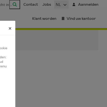
ar
NL
Contact
Jobs
Aanmelden
Zoeken
Klant worden
Vind uw kantoor
ookie
nden:
ud
 menu