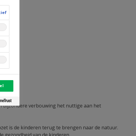
tief
el
en’.
en bijzondere verbouwing het nuttige aan het
zet is de kinderen terug te brengen naar de natuur.
n de gezondheid van de kinderen.