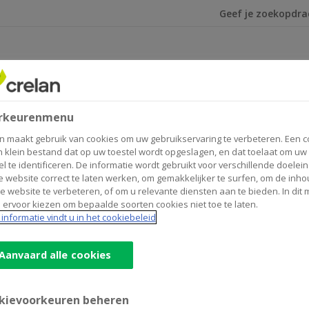
Ik ben op zoek na
rkeurenmenu
?
n maakt gebruik van cookies om uw gebruikservaring te verbeteren. Een c
n klein bestand dat op uw toestel wordt opgeslagen, en dat toelaat om uw
el te identificeren. De informatie wordt gebruikt voor verschillende doelei
 website correct te laten werken, om gemakkelijker te surfen, om de inho
e website te verbeteren, of om u relevante diensten aan te bieden. In dit
 ervoor kiezen om bepaalde soorten cookies niet toe te laten.
informatie vindt u in het cookiebeleid
Aanvaard alle cookies
kievoorkeuren beheren