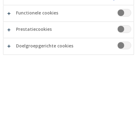
Functionele cookies
Prestatiecookies
Doelgroepgerichte cookies
Emma, de dochter van Mieke Van Lerberghe
(Rumbeke), vocht drie jaar tegen een hersentumor. In
2016 kreeg ze van Make a Wish de gelegenheid om
Dimitri Vegas te ontmoeten op Tomorrowland. Toen
ze in september 2018 te horen kreeg dat ze niet lang
meer te leven had, startte ze een snoepjesverkoop ten
voordele van Make a Wish. In oktober 2018 is Emma op
20-jarige leeftijd overleden.
Haar ouders, familie en vrienden zetten haar initiatief
verder en hadden een maand later al EUR 13.000
ingezameld. Crelan Foundation voegde nog een bedrag
toe aan het bedrag dat op 21 december 2018 aan Make