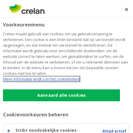
Skip
to
Zoeken
Me
Aanmelden
main
Home
Make a Wish
Over Crelan
Voorkeurenmenu
content
Make a Wish
Crelan maakt gebruik van cookies om uw gebruikservaring te
verbeteren. Een cookie is een klein bestand dat op uw toestel wordt
opgeslagen, en dat toelaat om uw toestel te identificeren. De
informatie wordt gebruikt voor verschillende doeleinden: om de
Crelan Foundation droeg bij in een ontroerend
website correct te laten werken, om gemakkelijker te surfen, om de
initiatief ten gunste van Make a Wish.
inhoud van de website te verbeteren, of om u relevante diensten aan
te bieden. In dit menu kan u ervoor kiezen om bepaalde soorten
cookies niet toe te laten.
Meer informatie vindt u in het cookiebeleid
Aanvaard alle cookies
Cookievoorkeuren beheren
Strikt noodzakelijke cookies
Altijd actief