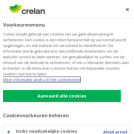
Skip
to
Zoeken
Me
Aanmelden
main
Home
Samen anders werken
Over Crelan
Voorkeurenmenu
content
Samen anders werken
Crelan maakt gebruik van cookies om uw gebruikservaring te
verbeteren. Een cookie is een klein bestand dat op uw toestel wordt
opgeslagen, en dat toelaat om uw toestel te identificeren. De
informatie wordt gebruikt voor verschillende doeleinden: om de
Je weet wat je kan. Je weet wat je waard bent.
website correct te laten werken, om gemakkelijker te surfen, om de
En je zoekt een onderneming die je alle
inhoud van de website te verbeteren, of om u relevante diensten aan
middelen geeft om jezelf waar te maken.
te bieden. In dit menu kan u ervoor kiezen om bepaalde soorten
cookies niet toe te laten.
Dan ben je bij Crelan aan het juiste adres. Met
Meer informatie vindt u in het cookiebeleid
aandacht voor je verwachtingen en je ambities
biedt Crelan je net die opleidingen en
Aanvaard alle cookies
ondersteuning die je nodig hebt om jezelf te
bewijzen. Om samen met Crelan vooruit te gaan.
Cookievoorkeuren beheren
Werken in de lokale
kantoren
Werken op de hoofdzetel
Strikt noodzakelijke cookies
Altijd actief