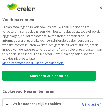
Skip
to
Zoeken
Me
Aanmelden
main
Home
Samen eropuit ! Een belangrijke stap om de wereld te
Over Crelan
Voorkeurenmenu
content
verkennen
Samen eropuit ! Een belangrijke stap
Crelan maakt gebruik van cookies om uw gebruikservaring te
verbeteren. Een cookie is een klein bestand dat op uw toestel wordt
om de wereld te verkennen
opgeslagen, en dat toelaat om uw toestel te identificeren. De
informatie wordt gebruikt voor verschillende doeleinden: om de
website correct te laten werken, om gemakkelijker te surfen, om de
inhoud van de website te verbeteren, of om u relevante diensten aan
te bieden. In dit menu kan u ervoor kiezen om bepaalde soorten
cookies niet toe te laten.
Meer informatie vindt u in het cookiebeleid
Aanvaard alle cookies
Cookievoorkeuren beheren
Strikt noodzakelijke cookies
Altijd actief