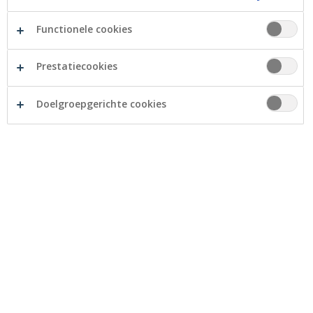
Functionele cookies
Prestatiecookies
Crelan Foundation helpt Buidtelberg (Lommel) om
op openluchtklassen te gaan.
Doelgroepgerichte cookies
Buidtelberg is een school voor buitengewoon
onderwijs in Lommel (Noord-Limburg) voor leerlingen
met een gedragsstoornis, waaronder
hechtingsstoornissen en ADHD (type 3) of autisme
(type 9). Door een tekort aan werkingsmiddelen komen
de jaarlijkse bos- of zeeklassen in het gedrang.
Voor deze leerlingen zou dit zeer nefast zijn omdat ze
vanuit hun kansarme thuissituatie zelden op uitstap
kunnen gaan. Ook leren ze in groep allerlei sociale
vaardigheden om later zo goed mogelijk te kunnen