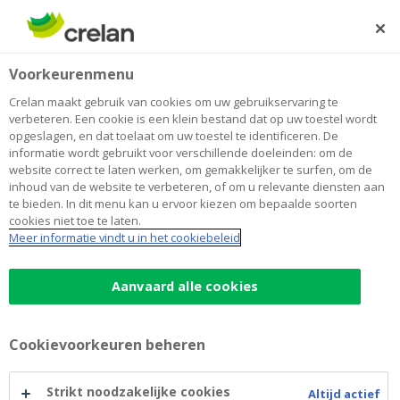
Skip
to
Zoeken
Me
Aanmelden
main
Home
Vakantiekamp voor kinderen met kanker
Over Crelan
Voorkeurenmenu
content
Vakantiekamp voor kinderen met
Crelan maakt gebruik van cookies om uw gebruikservaring te
verbeteren. Een cookie is een klein bestand dat op uw toestel wordt
kanker
opgeslagen, en dat toelaat om uw toestel te identificeren. De
informatie wordt gebruikt voor verschillende doeleinden: om de
website correct te laten werken, om gemakkelijker te surfen, om de
inhoud van de website te verbeteren, of om u relevante diensten aan
te bieden. In dit menu kan u ervoor kiezen om bepaalde soorten
cookies niet toe te laten.
Meer informatie vindt u in het cookiebeleid
Aanvaard alle cookies
Cookievoorkeuren beheren
Strikt noodzakelijke cookies
Altijd actief