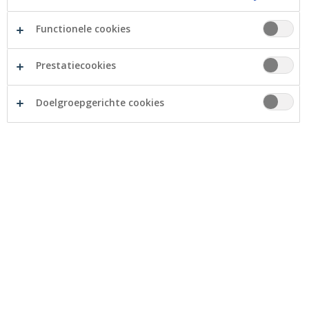
Functionele cookies
Prestatiecookies
Doelgroepgerichte cookies
Crelan Foundation steunt de vzw I Cambristi om
muziekstages aan te bieden aan personen die het
zich niet kunnen veroorloven.