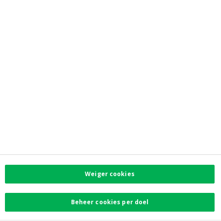
Jobs
Privacy
Toegankelijkheid
Investor Relations
Contacteer ons
Contact
Facebook
Instagram
LinkedIn
Twitter
Weiger cookies
Card Stop 078 170
170
Beheer cookies per doel