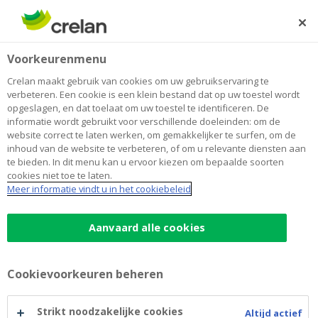
Skip
to
Zoeken
Me
Aanmelden
main
Home
Zemlinsky Masterclasses in Stavelot
Over Crelan
Voorkeurenmenu
content
Zemlinsky Masterclasses in Stavelot
Crelan maakt gebruik van cookies om uw gebruikservaring te
verbeteren. Een cookie is een klein bestand dat op uw toestel wordt
opgeslagen, en dat toelaat om uw toestel te identificeren. De
informatie wordt gebruikt voor verschillende doeleinden: om de
website correct te laten werken, om gemakkelijker te surfen, om de
inhoud van de website te verbeteren, of om u relevante diensten aan
te bieden. In dit menu kan u ervoor kiezen om bepaalde soorten
cookies niet toe te laten.
Meer informatie vindt u in het cookiebeleid
Aanvaard alle cookies
Cookievoorkeuren beheren
Strikt noodzakelijke cookies
Altijd actief