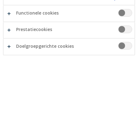
Functionele cookies
Prestatiecookies
Doelgroepgerichte cookies
ZonderMeer KVG biedt in Roeselare
ontmoetingskansen aan gezinnen met een kind met
een beperking en is een aanspreekpunt voor allerlei
vragen die deze gezinnen bezighouden. Kinderen met
en zonder handicap kunnen er samen spelen, beleven