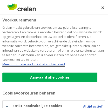
Skip
to
Zoeken
Me
Aanmelden
main
Home
ZonderMeer – gezinswerking voor gezinnen met een
Over Crelan
Voorkeurenmenu
content
kind met een beperking
ZonderMeer – gezinswerking voor
Crelan maakt gebruik van cookies om uw gebruikservaring te
verbeteren. Een cookie is een klein bestand dat op uw toestel wordt
gezinnen met een kind met een
opgeslagen, en dat toelaat om uw toestel te identificeren. De
informatie wordt gebruikt voor verschillende doeleinden: om de
beperking
website correct te laten werken, om gemakkelijker te surfen, om de
inhoud van de website te verbeteren, of om u relevante diensten aan
te bieden. In dit menu kan u ervoor kiezen om bepaalde soorten
cookies niet toe te laten.
ZonderMeer KVG is een organisatie die in
Meer informatie vindt u in het cookiebeleid
Roeselare ontmoetingskansen biedt voor jonge
gezinnen met een kind met een beperking.
Aanvaard alle cookies
ZonderMeer komt zo tegemoet aan een nood aan
sociaal contact met lotgenoten. Met het bedrag dat
Crelan Foundation voor ZonderMeer vrijmaakte,
Cookievoorkeuren beheren
kan de organisatie enkele keren per jaar een
gevarieerde dag aanbieden voor het hele gezin.
Strikt noodzakelijke cookies
Altijd actief