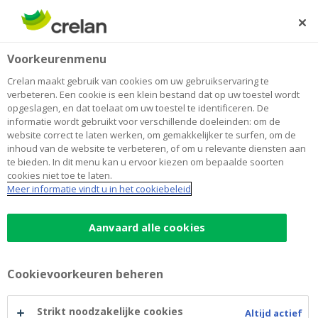
Skip
to
Zoeken
Me
Aanmelden
main
Home
Financial Publications (ABB)
Over Crelan
Voorkeurenmenu
content
Financial Publications (ABB)
Crelan maakt gebruik van cookies om uw gebruikservaring te
verbeteren. Een cookie is een klein bestand dat op uw toestel wordt
opgeslagen, en dat toelaat om uw toestel te identificeren. De
informatie wordt gebruikt voor verschillende doeleinden: om de
Annual Accounts
website correct te laten werken, om gemakkelijker te surfen, om de
inhoud van de website te verbeteren, of om u relevante diensten aan
te bieden. In dit menu kan u ervoor kiezen om bepaalde soorten
AB-Annual-account_2022.pdf
cookies niet toe te laten.
AB-Annual-account_2021.pdf
Meer informatie vindt u in het cookiebeleid
AB-Annual-accounts_management-
report_2021.pdf
Aanvaard alle cookies
AB-Annual-account_2020.pdf
AB-Annual-account_2019.pdf
Cookievoorkeuren beheren
AB-Annual-account_2018.pdf
Strikt noodzakelijke cookies
Altijd actief
AB-Annual-account_2017.pdf