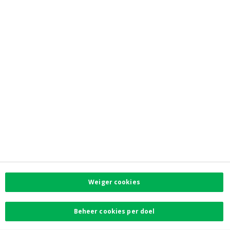
Directe links
News
De Groep Crelan
Coöperatieve bank
Jobs
Privacy
Toegankelijkheid
Investor Relations
Contacteer ons
Contact
Facebook
Instagram
Weiger cookies
LinkedIn
Beheer cookies per doel
Twitter