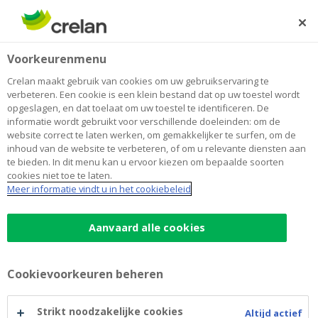
Skip
to
Zoeken
Me
Aanmelden
main
Home
Jaarverslag
Over Crelan
Voorkeurenmenu
content
Jaarverslag
Crelan maakt gebruik van cookies om uw gebruikservaring te
verbeteren. Een cookie is een klein bestand dat op uw toestel wordt
opgeslagen, en dat toelaat om uw toestel te identificeren. De
informatie wordt gebruikt voor verschillende doeleinden: om de
website correct te laten werken, om gemakkelijker te surfen, om de
inhoud van de website te verbeteren, of om u relevante diensten aan
te bieden. In dit menu kan u ervoor kiezen om bepaalde soorten
cookies niet toe te laten.
Meer informatie vindt u in het cookiebeleid
Aanvaard alle cookies
Cookievoorkeuren beheren
Strikt noodzakelijke cookies
Altijd actief