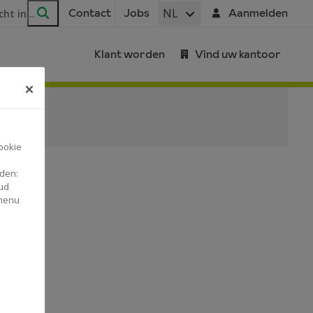
ar
NL
Contact
Jobs
Aanmelden
Zoeken
Klant worden
Vind uw kantoor
ookie
nden:
ud
 menu