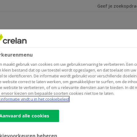
Ik ben op zoek na
den
fde waarden
rkeurenmenu
n maakt gebruik van cookies om uw gebruikservaring te verbeteren. Een c
n klein bestand dat op uw toestel wordt opgeslagen, en dat toelaat om uw
el te identificeren. De informatie wordt gebruikt voor verschillende doelei
 website correct te laten werken, om gemakkelijker te surfen, om de inho
e website te verbeteren, of om u relevante diensten aan te bieden. In dit
 ervoor kiezen om bepaalde soorten cookies niet toe te laten.
informatie vindt u in het cookiebeleid
Aanvaard alle cookies
kievoorkeuren beheren