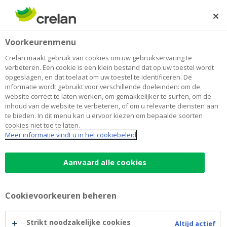
Skip
to
Zoeken
Me
Aanmelden
main
Home
Score van Crelan in de FairFin-bankwijzer
Over Crelan
Voorkeurenmenu
content
Score van Crelan in de FairFin-
Crelan maakt gebruik van cookies om uw gebruikservaring te
verbeteren. Een cookie is een klein bestand dat op uw toestel wordt
bankwijzer
opgeslagen, en dat toelaat om uw toestel te identificeren. De
informatie wordt gebruikt voor verschillende doeleinden: om de
website correct te laten werken, om gemakkelijker te surfen, om de
inhoud van de website te verbeteren, of om u relevante diensten aan
31 maart 2026
te bieden. In dit menu kan u ervoor kiezen om bepaalde soorten
cookies niet toe te laten.
Meer informatie vindt u in het cookiebeleid
Hoe kan de score van Crelan in
de FairFin-bankwijzer worden
Aanvaard alle cookies
verklaard?
Cookievoorkeuren beheren
De ngo’s FairFin en Financité publiceren om de twee
jaar een bankwijzer die het duurzaamheidsbeleid van
Strikt noodzakelijke cookies
Altijd actief
de banken die actief zijn in België evalueert. Na de