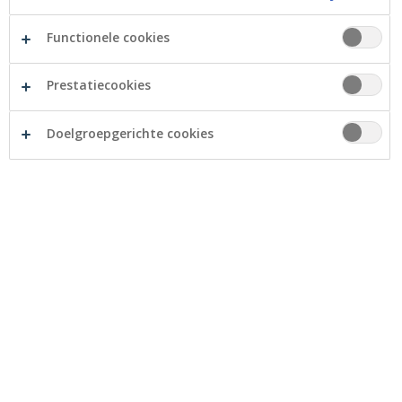
laatste editie bevindt Crelan zich onderaan de
Functionele cookies
rangschikking. Dit resultaat kan vragen oproepen.
Daarom is het belangrijk om de context en de lessen
die hieruit kunnen worden getrokken toe te lichten.
Prestatiecookies
Doelgroepgerichte cookies