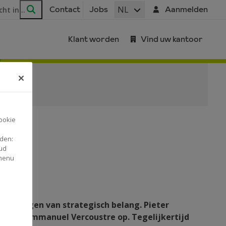
ar
NL
Contact
Jobs
Aanmelden
Zoeken
Klant worden
Vind uw kantoor
ookie
nden:
ud
 menu
enoemingen van strategisch belang. Pieter
daarmee Emmanuel Vercoustre op. Tegelijkertijd