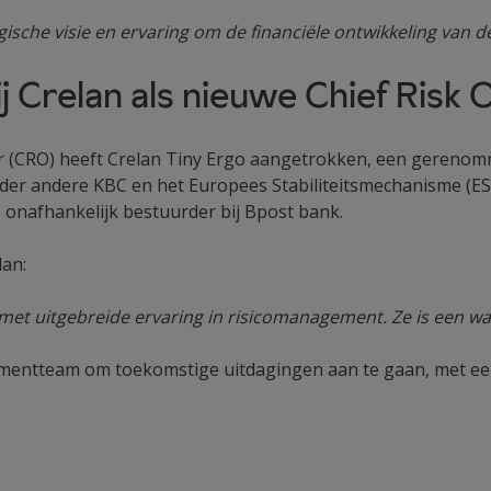
egische visie en ervaring om de financiële ontwikkeling van d
j Crelan als nieuwe Chief Risk 
er (CRO) heeft Crelan Tiny Ergo aangetrokken, een gerenom
nder andere KBC en het Europees Stabiliteitsmechanisme (ESM),
ls onafhankelijk bestuurder bij Bpost bank.
an:
e met uitgebreide ervaring in risicomanagement. Ze is een w
ntteam om toekomstige uitdagingen aan te gaan, met een fo