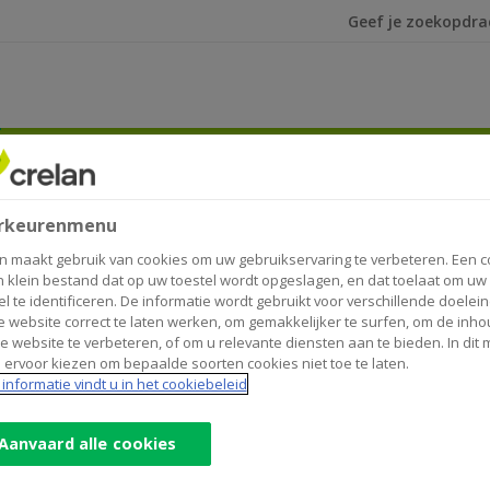
Ik ben op zoek na
 Crelan
comité van Crelan
rkeurenmenu
n maakt gebruik van cookies om uw gebruikservaring te verbeteren. Een c
n klein bestand dat op uw toestel wordt opgeslagen, en dat toelaat om uw
el te identificeren. De informatie wordt gebruikt voor verschillende doelei
 website correct te laten werken, om gemakkelijker te surfen, om de inho
e website te verbeteren, of om u relevante diensten aan te bieden. In dit
 ervoor kiezen om bepaalde soorten cookies niet toe te laten.
informatie vindt u in het cookiebeleid
ziging doorgevoerd in haar Directiecomité, met twee b
Aanvaard alle cookies
 de rol op van Chief Financial Officer (CFO) en volgt 