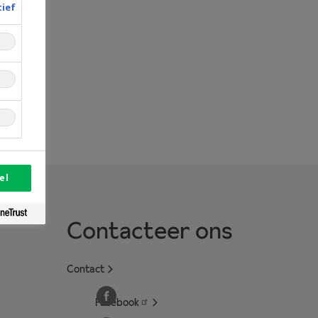
tief
el
Contacteer ons
Contact
Facebook