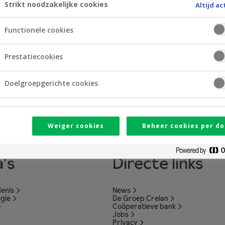
Strikt noodzakelijke cookies
Altijd ac
Functionele cookies
Prestatiecookies
Doelgroepgerichte cookies
Weiger cookies
Beheer cookies per do
's
Directe links
enis
News
egie
De Groep Crelan
Coöperatieve bank
Jobs
Privacy