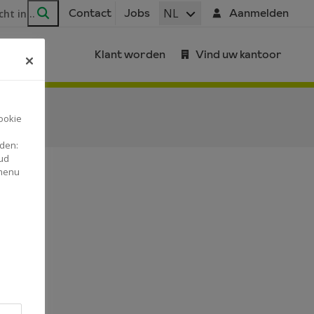
ar
NL
Contact
Jobs
Aanmelden
Zoeken
Klant worden
Vind uw kantoor
ookie
nden:
ud
 menu