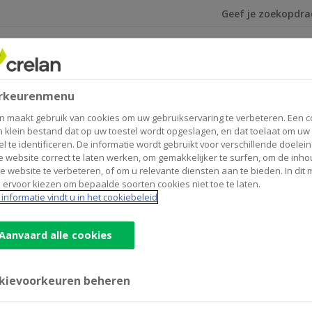
Ik ben op zoek na
Home
Over Crelan
Sparen en beleggen
rkeurenmenu
n maakt gebruik van cookies om uw gebruikservaring te verbeteren. Een c
Sparen en beleggen
n klein bestand dat op uw toestel wordt opgeslagen, en dat toelaat om uw
el te identificeren. De informatie wordt gebruikt voor verschillende doelei
 website correct te laten werken, om gemakkelijker te surfen, om de inho
e website te verbeteren, of om u relevante diensten aan te bieden. In dit
 ervoor kiezen om bepaalde soorten cookies niet toe te laten.
informatie vindt u in het cookiebeleid
Aanvaard alle cookies
kievoorkeuren beheren