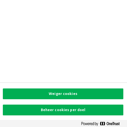
Privacy
Toegankelijkheid
Contacteer ons
Contact
Facebook
Instagram
LinkedIn
Twitter
Weiger cookies
Card Stop 078 170
170
Beheer cookies per doel