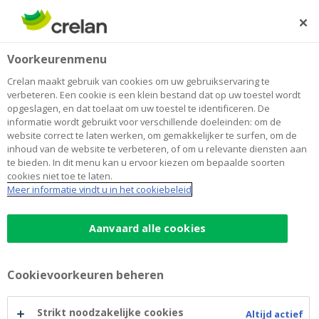
Skip
to
Zoeken
Me
Aanmelden
main
Home
Hoofdzetel
Jobs
Voorkeurenmenu
content
Werken bij Crelan
Crelan maakt gebruik van cookies om uw gebruikservaring te
verbeteren. Een cookie is een klein bestand dat op uw toestel wordt
opgeslagen, en dat toelaat om uw toestel te identificeren. De
Werken op de hoofdzetel
informatie wordt gebruikt voor verschillende doeleinden: om de
website correct te laten werken, om gemakkelijker te surfen, om de
inhoud van de website te verbeteren, of om u relevante diensten aan
Starter of doorgewinterde financieel expert? Crelan
te bieden. In dit menu kan u ervoor kiezen om bepaalde soorten
cookies niet toe te laten.
biedt je een brede waaier aan functies en professionele
Meer informatie vindt u in het cookiebeleid
uitdagingen.
Job domains
Aanvaard alle cookies
IT (11)
Risk & Compliance (7)
Cookievoorkeuren beheren
Finance & Procurement (6)
Security (4)
Strikt noodzakelijke cookies
Altijd actief