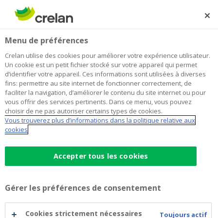
Skip
to
Rechercher
Me
Se
main
connecter
Home
Formulaire de plainte
Menu de préférences
content
Formulaire de plainte
Crelan utilise des cookies pour améliorer votre expérience utilisateur.
Un cookie est un petit fichier stocké sur votre appareil qui permet
d’identifier votre appareil. Ces informations sont utilisées à diverses
fins: permettre au site internet de fonctionner correctement, de
Victime d’une
fraude
? Consultez notre page dédiée
faciliter la navigation, d’améliorer le contenu du site internet ou pour
à la fraude
Premiers réflexes en cas de phishing ou
vous offrir des services pertinents. Dans ce menu, vous pouvez
fraude
. Après le blocage de vos moyens de
choisir de ne pas autoriser certains types de cookies.
Vous trouverez plus d’informations dans la politique relative aux
paiement
via Crelan Fraudestop/Card Stop
, nous
cookies
vous invitons à prendre contact avec votre agent
Crelan.
Accepter tous les cookies
En effet, le Service Plaintes n’est pas habilité à
traiter les déclarations relatives à une éventuelle
fraude ou à une contestation d’opérations.
Gérer les préférences de consentement
Avez-vous déjà été aidé par votre agent
bancaire ?
Le Service Plaintes agit uniquement en
Cookies strictement nécessaires
Toujours actif