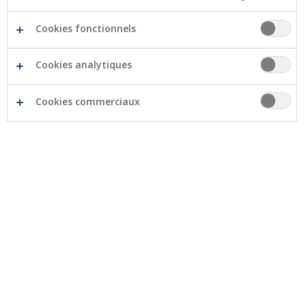
tant qu’organe de médiation interne et intervient
lorsque votre problème ne peut être résolu via
Cookies fonctionnels
votre agent :
Gestion des plaintes
Cookies analytiques
Nom
Cookies commerciaux
Prénom
*
(Input
required)
Nom
*
(Input
required)
Adresse
Rue
*
(Input
required)