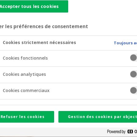
Accepter tous les cookies
elanCo met en lumière la force
er les préférences de consentement
Cookies strictement nécessaires
Toujours a
 avril à Bruxelles à l’occasion de leur Assemblée générale a
dité et la pertinence du modèle coopératif de Crelan.
Cookies fonctionnels
érale est un moment central de la vie coopérative. Elle incar
Cookies analytiques
économie réelle et de la société.
Cookies commerciaux
Refuser les cookies
Gestion des cookies par object