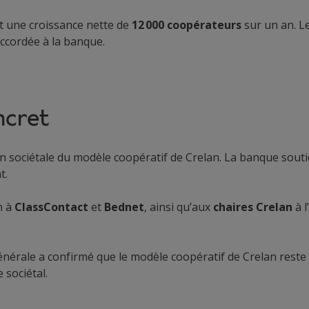
it une croissance nette de
12 000 coopérateurs
sur un an. L
accordée à la banque.
ncret
 sociétale du modèle coopératif de Crelan. La banque souti
t.
n à
ClassContact
et
Bednet
, ainsi qu’aux
chaires Crelan
à l
érale a confirmé que le modèle coopératif de Crelan reste p
 sociétal.