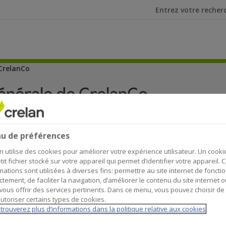
Je cherche
CrelanCo
énérale de CrelanCo
u de préférences
n utilise des cookies pour améliorer votre expérience utilisateur. Un cooki
tit fichier stocké sur votre appareil qui permet d’identifier votre appareil. 
mations sont utilisées à diverses fins: permettre au site internet de foncti
ctement, de faciliter la navigation, d’améliorer le contenu du site internet o
vous offrir des services pertinents. Dans ce menu, vous pouvez choisir de
utoriser certains types de cookies.
lanCo ont assisté à l’assemblée générale annuelle. Lors
trouverez plus d’informations dans la politique relative aux cookies
ons. Découvrez le compte-rendu de cette édition des plus 