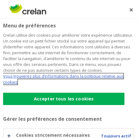
Skip
to
Rechercher
Me
Se
main
connecter
Home
Animation et détente pour les personnes ayant besoin
À propos de Crelan
Menu de préférences
content
de soins sans possibilité de les recevoir
Animation et détente pour les
Crelan utilise des cookies pour améliorer votre expérience utilisateur.
Un cookie est un petit fichier stocké sur votre appareil qui permet
personnes ayant besoin de soins
d’identifier votre appareil. Ces informations sont utilisées à diverses
fins: permettre au site internet de fonctionner correctement, de
sans possibilité de les recevoir
faciliter la navigation, d’améliorer le contenu du site internet ou pour
vous offrir des services pertinents. Dans ce menu, vous pouvez
choisir de ne pas autoriser certains types de cookies.
Vous trouverez plus d’informations dans la politique relative aux
cookies
Accepter tous les cookies
Gérer les préférences de consentement
Cookies strictement nécessaires
Toujours actif