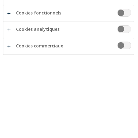
Cookies fonctionnels
Cookies analytiques
L’ASBL Opstap reçoit une aide financière de la
Crelan Foundation pour l’organisation de vacances
adaptées aux enfants polyhandicapés et à leurs
Cookies commerciaux
familles.
L'ASBL Opstap travaille avec des bénévoles qui
permettent aux familles ayant un enfant lourdement
handicapé de pouvoir passer des vacances sans soucis.
Les parents d'un enfant polyhandicapé n'ont pas
l'occasion de prendre des congés ou des vacances de
détente avec leur enfant car les soins que le handicap
implique sont généralement exacerbés pendant ces
vacances en raison du manque d'infrastructures ou
d'hébergement. En outre, ils peuvent difficilement