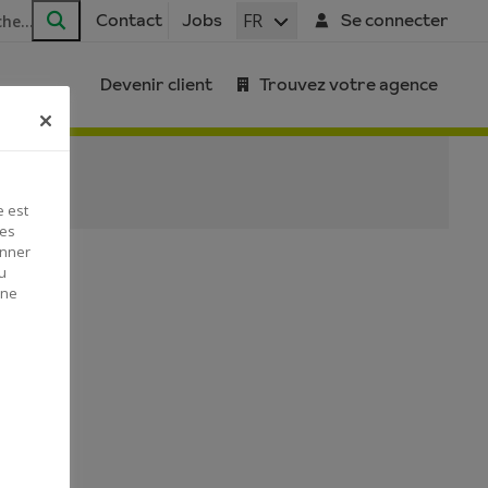
FR
Contact
Jobs
Se connecter
Rechercher
Devenir client
Trouvez votre agence
e est
Ces
onner
u
 ne