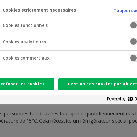
Cookies strictement nécessaires
Toujours a
Cookies fonctionnels
Cookies analytiques
Cookies commerciaux
Refuser les cookies
Gestion des cookies par object
es à l’art des chocolatiers. La Crelan Foundation a mi
 personnes handicapées fabriquent quotidiennement des figur
érature de 15°C. Cela nécessite un réfrigérateur spécial pour