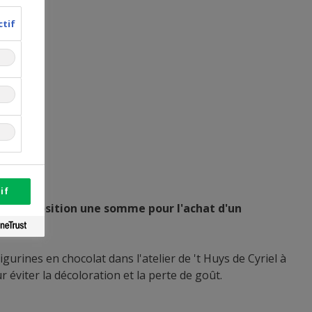
ctif
if
s à disposition une somme pour l'achat d'un
ines en chocolat dans l'atelier de 't Huys de Cyriel à
 éviter la décoloration et la perte de goût.