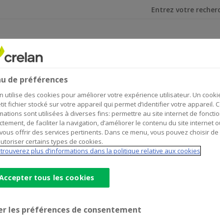
Je cherche
onnes handicapées
u de préférences
ersonnes handicapées
n utilise des cookies pour améliorer votre expérience utilisateur. Un cooki
tit fichier stocké sur votre appareil qui permet d’identifier votre appareil. 
mations sont utilisées à diverses fins: permettre au site internet de foncti
ctement, de faciliter la navigation, d’améliorer le contenu du site internet o
vous offrir des services pertinents. Dans ce menu, vous pouvez choisir de
utoriser certains types de cookies.
trouverez plus d’informations dans la politique relative aux cookies
Accepter tous les cookies
er les préférences de consentement