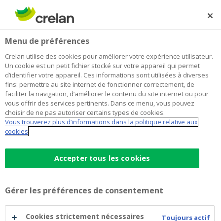
Skip
to
Rechercher
Me
Se
main
connecter
Home
Comité de Direction et Conseil d’Administration
À propos de Crelan
Menu de préférences
content
Comité de Direction et Conseil
Crelan utilise des cookies pour améliorer votre expérience utilisateur.
Un cookie est un petit fichier stocké sur votre appareil qui permet
d’Administration
d’identifier votre appareil. Ces informations sont utilisées à diverses
fins: permettre au site internet de fonctionner correctement, de
faciliter la navigation, d’améliorer le contenu du site internet ou pour
vous offrir des services pertinents. Dans ce menu, vous pouvez
Presentation du Comité de
choisir de ne pas autoriser certains types de cookies.
Direction
Vous trouverez plus d’informations dans la politique relative aux
cookies
Le Comité de Direction est composé de six
Accepter tous les cookies
membres et est responsable des activités
opérationnelles de
Crelan SA
et
CrelanCo SC
.
Gérer les préférences de consentement
Cookies strictement nécessaires
Toujours actif