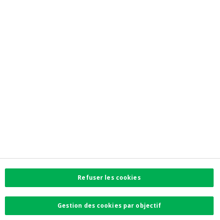
Jobs
Privacy
Accessibilité
Investor Relations
Contactez-nous
Contact
Facebook
Instagram
LinkedIn
Twitter
Refuser les cookies
Card Stop 078 170
170
Gestion des cookies par objectif