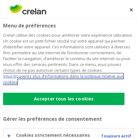
Skip
to
Rechercher
Me
Se
main
connecter
Home
Concert avec Gene Thomas et Lisa De Blanck
À propos de Crelan
Menu de préférences
content
Concert avec Gene Thomas et Lisa
Crelan utilise des cookies pour améliorer votre expérience utilisateur.
Un cookie est un petit fichier stocké sur votre appareil qui permet
De Blanck
d’identifier votre appareil. Ces informations sont utilisées à diverses
fins: permettre au site internet de fonctionner correctement, de
faciliter la navigation, d’améliorer le contenu du site internet ou pour
vous offrir des services pertinents. Dans ce menu, vous pouvez
choisir de ne pas autoriser certains types de cookies.
Vous trouverez plus d’informations dans la politique relative aux
cookies
Accepter tous les cookies
Gérer les préférences de consentement
Cookies strictement nécessaires
Toujours actif