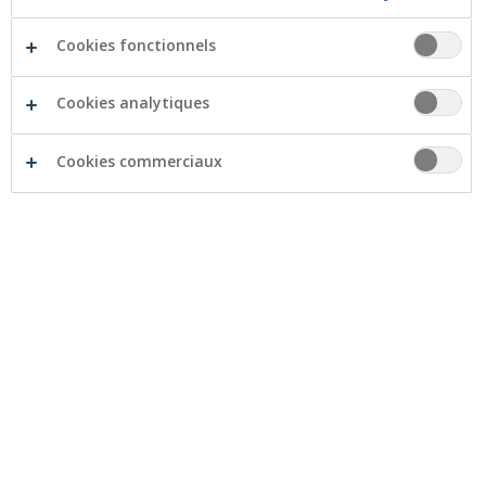
Cookies fonctionnels
Cookies analytiques
Cookies commerciaux
L’organisation souhaite mettre en place, dans la
Campine anversoise, un espace sensoriel pour les
pensionnaires de leur internat qui ont entre 3 et 21
ans. Grâce à cet espace, ils veulent offrir aux enfants
handicapés des activités sensori-motrices et
émotionnelles. Grâce au soutien de la Crelan
Foundation, de nombreux éléments de l’espace
sensoriel pourront être achetés comme un panneau de
neige, un fauteuil à bascule et un miroir interactif.