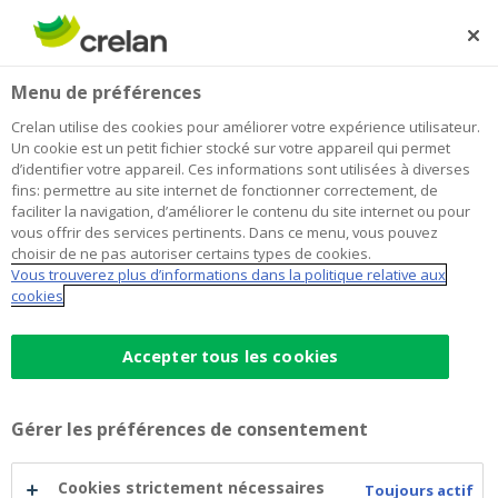
Skip
to
Rechercher
Me
Se
main
connecter
Home
Espace sensoriel à l’internat du Mpi 3master de Beerse
À propos de Crelan
Menu de préférences
content
Espace sensoriel à l’internat du Mpi
Crelan utilise des cookies pour améliorer votre expérience utilisateur.
Un cookie est un petit fichier stocké sur votre appareil qui permet
3master de Beerse
d’identifier votre appareil. Ces informations sont utilisées à diverses
fins: permettre au site internet de fonctionner correctement, de
faciliter la navigation, d’améliorer le contenu du site internet ou pour
vous offrir des services pertinents. Dans ce menu, vous pouvez
Les organisateurs de l’internat du Mpi 3master de
choisir de ne pas autoriser certains types de cookies.
Beerse ont reçu un soutien financier de la Crelan
Vous trouverez plus d’informations dans la politique relative aux
Foundation pour leur espace sensoriel pour enfants
cookies
handicapés.
Accepter tous les cookies
Gérer les préférences de consentement
Cookies strictement nécessaires
Toujours actif